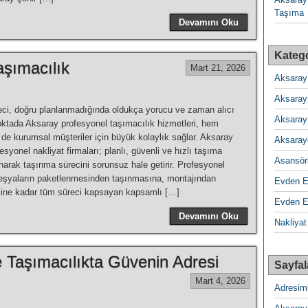
Taşıma
Devamını Oku
Katego
aşımacılık
Mart 21, 2026
Aksaray
Aksaray
ci, doğru planlanmadığında oldukça yorucu ve zaman alıcı
Aksaray
noktada Aksaray profesyonel taşımacılık hizmetleri, hem
de kurumsal müşteriler için büyük kolaylık sağlar. Aksaray
Aksaray
esyonel nakliyat firmaları; planlı, güvenli ve hızlı taşıma
Asansörl
arak taşınma sürecini sorunsuz hale getirir. Profesyonel
 eşyaların paketlenmesinden taşınmasına, montajından
Evden 
esine kadar tüm süreci kapsayan kapsamlı […]
Evden E
Devamını Oku
Nakliyat
 Taşımacılıkta Güvenin Adresi
Sayfal
Mart 4, 2026
Adresim