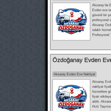
Aksaray’da E
Evden eve taş
güvenli bir ş
profesyonel 
Aksaray Özdo
odaklı hizmet
Profesyonel
Özdoğanay Evden Eve 
Aksaray Evden Eve Nakliyat
Aksaray Evde
nakliyat fiya
hizmetlere gö
fiyatı etkiley
aldık. Aksar
Hızlı Taşıma 