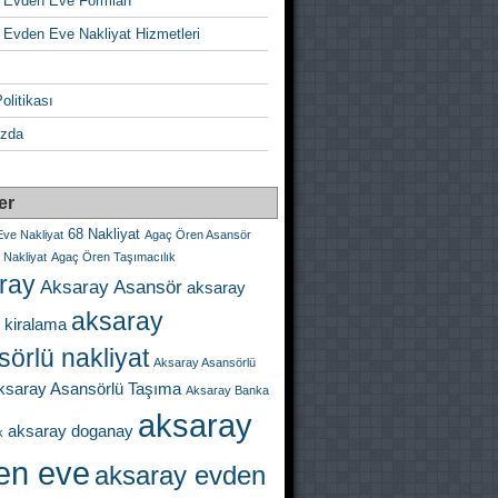
 Evden Eve Formları
 Evden Eve Nakliyat Hizmetleri
Politikası
zda
er
68 Nakliyat
ve Nakliyat
Agaç Ören Asansör
Nakliyat
Agaç Ören Taşımacılık
ray
Aksaray Asansör
aksaray
aksaray
 kiralama
örlü nakliyat
Aksaray Asansörlü
ksaray Asansörlü Taşıma
Aksaray Banka
aksaray
aksaray doganay
k
en eve
aksaray evden