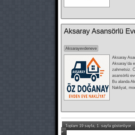
Aksaray Asansörlü Evd
Aksarayevdeneve
Aksaray Asan
Aksaray’da ev
zahmetsiz. Öz
asansörlü ev
Bu alanda Ak
Nakliyat, mo
Toplam 19 sayfa, 1. sayfa gösteriliyor.
»