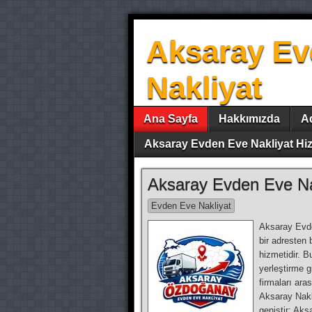
Aksaray Ev
Nakliyat
Ana Sayfa
Hakkımızda
A
Aksaray Evden Eve Nakliyat Hiz
Aksaray Evden Eve Na
Evden Eve Nakliyat
Aksaray Evde
bir adresten 
hizmetidir. 
yerleştirme 
firmaları ara
Aksaray Nakl
geniştir: Aks