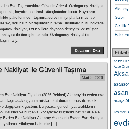
Aksaray
vden Eve Taşımacılıkta Güvenin Adresi: Özdoganay Nakliyat
Aksaray
ınmak, hayatın en stresli süreçlerinden biridir. Eşyaların
ekilde paketlenmesi, taşınma süresinin iyi planlanması ve
Galeri
destek, sorunsuz bir taşınmanın temel unsurlarıdır. Bu noktada
Gizlilik 
ganay Nakliyat, uzun yıllara dayanan deneyimi ve müşteri
 anlayışı ile öne çıkmaktadır. Özdoganay Nakliyat ile
Hakkımı
 Taşınma […]
Devamını Oku
Etiketl
68 Evden E
Agaç Ören 
Nakliyat ile Güvenli Taşıma
Aksa
Mart 3, 2026
asansör
asans
n Eve Nakliyat Fiyatları (2026 Rehberi) Aksaray’da evden eve
A
tları; taşınacak eşyanın miktarı, kat durumu, mesafe ve ek
Nakliye
re değişkenlik gösterir. Bu yazıda güncel fiyat aralıklarını,
en unsurları ve bütçenizi koruyacak ipuçlarını net bir dille ele
Taşımacılı
ay Evden Eve Nakliyat Aksaray Asansörlü Evden Eve Nakliyat
evd
Fiyatlarını Etkileyen Faktörler […]