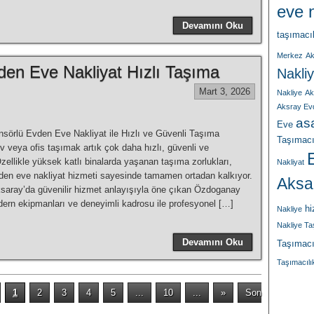
eve n
Devamını Oku
taşımacı
Merkez
Ak
en Eve Nakliyat Hızlı Taşıma
Nakliy
Mart 3, 2026
Nakliye
Ak
Aksray Ev
asa
Eve
sörlü Evden Eve Nakliyat ile Hızlı ve Güvenli Taşıma
Taşımacı
 veya ofis taşımak artık çok daha hızlı, güvenli ve
ellikle yüksek katlı binalarda yaşanan taşıma zorlukları,
Nakliyat
den eve nakliyat hizmeti sayesinde tamamen ortadan kalkıyor.
Aksa
saray’da güvenilir hizmet anlayışıyla öne çıkan Özdoganay
dern ekipmanları ve deneyimli kadrosu ile profesyonel […]
hi
Nakliye
Nakliye T
Devamını Oku
Taşımacı
Taşımacılı
1
2
3
4
5
...
10
...
»
Son