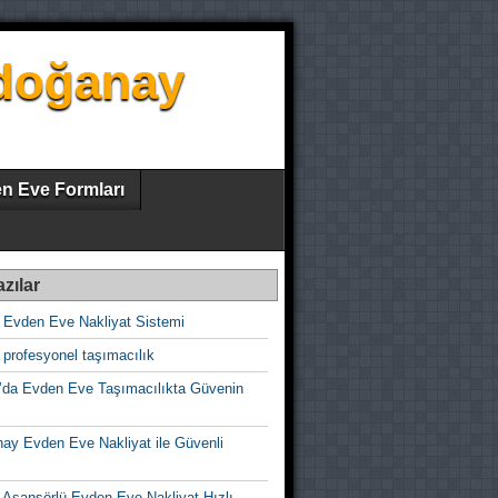
zdoğanay
n Eve Formları
zılar
 Evden Eve Nakliyat Sistemi
profesyonel taşımacılık
’da Evden Eve Taşımacılıkta Güvenin
ay Evden Eve Nakliyat ile Güvenli
 Asansörlü Evden Eve Nakliyat Hızlı