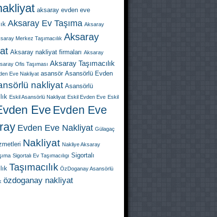
akliyat
aksaray evden eve
Aksaray Ev Taşıma
lık
Aksaray
Aksaray
saray Merkez Taşımacılık
at
Aksaray nakliyat firmaları
Aksaray
Aksaray Taşımacılık
saray Ofis Taşıması
asansör
Asansörlü Evden
den Eve Nakliyat
nsörlü nakliyat
Asansörlü
lık
Eskil Asansörlü Nakliyat
Eskil Evden Eve
Eskil
Evden Eve
Evden Eve
ray
Evden Eve Nakliyat
Gülagaç
Nakliyat
zmetleri
Nakliye Aksaray
Sigortalı
aşıma
Sigortalı Ev Taşımacılıgı
Taşımacılık
lık
ÖzDoganay Asansörlü
özdoganay nakliyat
k