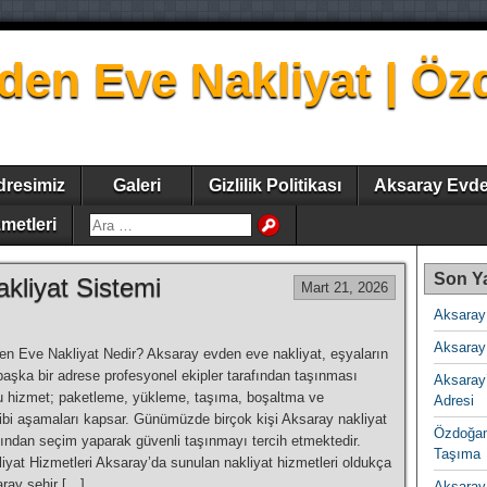
den Eve Nakliyat | Ö
dresimiz
Galeri
Gizlilik Politikası
Aksaray Evde
metleri
Son Ya
kliyat Sistemi
Mart 21, 2026
Aksaray
Aksaray 
n Eve Nakliyat Nedir? Aksaray evden eve nakliyat, eşyaların
başka bir adrese profesyonel ekipler tarafından taşınması
Aksaray
Bu hizmet; paketleme, yükleme, taşıma, boşaltma ve
Adresi
gibi aşamaları kapsar. Günümüzde birçok kişi Aksaray nakliyat
Özdoğan
sından seçim yaparak güvenli taşınmayı tercih etmektedir.
Taşıma
iyat Hizmetleri Aksaray’da sunulan nakliyat hizmetleri oldukça
aray şehir […]
Aksaray