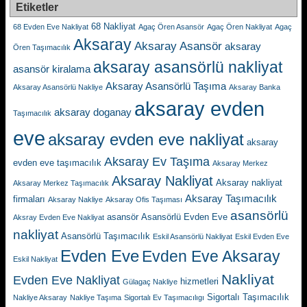
Etiketler
68 Nakliyat
68 Evden Eve Nakliyat
Agaç Ören Asansör
Agaç Ören Nakliyat
Agaç
Aksaray
Aksaray Asansör
aksaray
Ören Taşımacılık
aksaray asansörlü nakliyat
asansör kiralama
Aksaray Asansörlü Taşıma
Aksaray Asansörlü Nakliye
Aksaray Banka
aksaray evden
aksaray doganay
Taşımacılık
eve
aksaray evden eve nakliyat
aksaray
Aksaray Ev Taşıma
evden eve taşımacılık
Aksaray Merkez
Aksaray Nakliyat
Aksaray nakliyat
Aksaray Merkez Taşımacılık
Aksaray Taşımacılık
firmaları
Aksaray Nakliye
Aksaray Ofis Taşıması
asansörlü
asansör
Asansörlü Evden Eve
Aksray Evden Eve Nakliyat
nakliyat
Asansörlü Taşımacılık
Eskil Asansörlü Nakliyat
Eskil Evden Eve
Evden Eve
Evden Eve Aksaray
Eskil Nakliyat
Nakliyat
Evden Eve Nakliyat
hizmetleri
Gülagaç Nakliye
Sigortalı Taşımacılık
Nakliye Aksaray
Nakliye Taşıma
Sigortalı Ev Taşımacılıgı