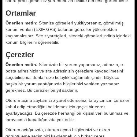
sonra profil görseliniz yorumunuzla birlikte herkese görüntülenir.
Ortamlar
Önerilen metin:
Sitenize görselleri yüklüyorsanız, gömülmüş
konum verileri (EXIF GPS) bulunan görseller yüklemekten
kaçınmalısınız. Site ziyaretçileri, sitedeki görselleri indirip içindeki
konum bilgilerini öğrenebilir.
Çerezler
Önerilen metin:
Sitemizde bir yorum yaparsanız, adınızın, e-
posta adresinizin ve site adresinizin çerezlere kaydedilmesini
seçebilirsiniz. Bunlar size kolaylık sağlamak içindir. Böylece
başka bir yorum yaptığınızda bilgilerinizi yeniden yazmanız
gerekmez. Bu çerezler bir yıl saklanır.
Oturum açma sayfamızı ziyaret ederseniz, tarayıcınızın çerezleri
kabul edip etmediğini belirlemek için geçici bir çerez
ayarlayacağız. Bu çerezde herhangi bir kişisel veri bulunmaz ve
tarayıcınızı kapattığınızda yok edilir.
Oturum açtığınızda, oturum açma bilgilerinizi ve ekran
görüntüleme seçiminizi kaydetmek için birkaç çerez