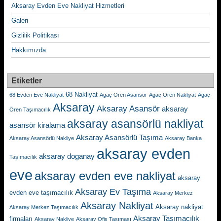
Aksaray Evden Eve Nakliyat Hizmetleri
Galeri
Gizlilik Politikası
Hakkımızda
Etiketler
68 Nakliyat
68 Evden Eve Nakliyat
Agaç Ören Asansör
Agaç Ören Nakliyat
Agaç
Aksaray
Aksaray Asansör
aksaray
Ören Taşımacılık
aksaray asansörlü nakliyat
asansör kiralama
Aksaray Asansörlü Taşıma
Aksaray Asansörlü Nakliye
Aksaray Banka
aksaray evden
aksaray doganay
Taşımacılık
eve
aksaray evden eve nakliyat
aksaray
Aksaray Ev Taşıma
evden eve taşımacılık
Aksaray Merkez
Aksaray Nakliyat
Aksaray nakliyat
Aksaray Merkez Taşımacılık
Aksaray Taşımacılık
firmaları
Aksaray Nakliye
Aksaray Ofis Taşıması