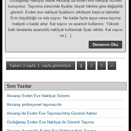
Özdoğanay Nakliyat olarak Aksaray’da evden eve nakliyat hizmeti
sunuyoruz. Taşınma sürecinde fiyatlar, birçok faktöre göre değişiklik
gösterir. Evden eve nakliyat fiyatlarını etkileyen başlıca faktörler:
Evin büyüklüğü ve oda sayısı: Ne kadar fazla eşya varsa taşıma
maliyeti o kadar artar. Kat sayısı ve asansör kullanımı: Yüksek
katlı binalarda asansörlü nakliyat kullanmak fiyatı etkiler. Kat sayısı
ve […]
Devamını Oku
Toplam 3 sayfa, 1. sayfa gösteriliyor.
1
2
3
»
Son Yazılar
Aksaray Evden Eve Nakliyat Sistemi
Aksaray profesyonel taşımacılık
Aksaray’da Evden Eve Taşımacılıkta Güvenin Adresi
Özdoğanay Evden Eve Nakliyat ile Güvenli Taşıma
Aksaray Asansörlü Evden Eve Nakliyat Hızlı Taşıma