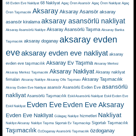
68 Nakliyat
68 Evden Eve Nakliyat
Agaç Ören Asansör
Agaç Ören Nakliyat
Agaç
Aksaray
Aksaray Asansör
aksaray
Ören Taşımacılık
aksaray asansörlü nakliyat
asansör kiralama
Aksaray Asansörlü Taşıma
Aksaray Asansörlü Nakliye
Aksaray Banka
aksaray evden
aksaray doganay
Taşımacılık
eve
aksaray evden eve nakliyat
aksaray
Aksaray Ev Taşıma
evden eve taşımacılık
Aksaray Merkez
Aksaray Nakliyat
Aksaray nakliyat
Aksaray Merkez Taşımacılık
Aksaray Taşımacılık
firmaları
Aksaray Nakliye
Aksaray Ofis Taşıması
asansörlü
asansör
Asansörlü Evden Eve
Aksray Evden Eve Nakliyat
nakliyat
Asansörlü Taşımacılık
Eskil Asansörlü Nakliyat
Eskil Evden Eve
Evden Eve
Evden Eve Aksaray
Eskil Nakliyat
Nakliyat
Evden Eve Nakliyat
hizmetleri
Gülagaç Nakliye
Sigortalı Taşımacılık
Nakliye Aksaray
Nakliye Taşıma
Sigortalı Ev Taşımacılıgı
Taşımacılık
özdoganay
ÖzDoganay Asansörlü Taşımacılık