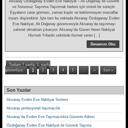
Aksaray Özdoganay Evden Eve Nakliyat – Ali Doğanay ile Güvenli
ve Sorunsuz Taşınma Taşınmak herkes için stresli bir süreçtir.
Eşyaların zarar görmesi, zaman kaybı ve beklenmeyen masraflar
insanı düşündürür. İşte tam bu noktada Aksaray Özdoganay Evden
Eve Nakliyat, Ali Doğanay güvencesiyle Aksaray’da taşınmayı
zahmet olmaktan çıkarıyor. Aksaray’da Güven Veren Nakliyat
Hizmeti Yıllardır sektörde hizmet veren […]
Devamını Oku
Toplam 7 sayfa, 1. sayfa
gösteriliyor.
1
2
3
4
5
...
»
Son »
Son Yazılar
Aksaray Evden Eve Nakliyat Sistemi
Aksaray profesyonel taşımacılık
Aksaray’da Evden Eve Taşımacılıkta Güvenin Adresi
Özdoğanay Evden Eve Nakliyat ile Güvenli Taşıma