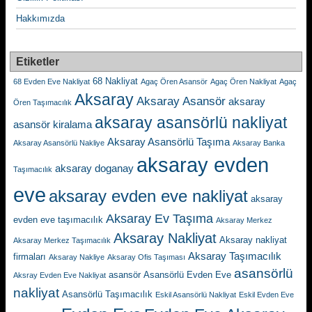
Hakkımızda
Etiketler
68 Nakliyat
68 Evden Eve Nakliyat
Agaç Ören Asansör
Agaç Ören Nakliyat
Agaç
Aksaray
Aksaray Asansör
aksaray
Ören Taşımacılık
aksaray asansörlü nakliyat
asansör kiralama
Aksaray Asansörlü Taşıma
Aksaray Asansörlü Nakliye
Aksaray Banka
aksaray evden
aksaray doganay
Taşımacılık
eve
aksaray evden eve nakliyat
aksaray
Aksaray Ev Taşıma
evden eve taşımacılık
Aksaray Merkez
Aksaray Nakliyat
Aksaray nakliyat
Aksaray Merkez Taşımacılık
Aksaray Taşımacılık
firmaları
Aksaray Nakliye
Aksaray Ofis Taşıması
asansörlü
asansör
Asansörlü Evden Eve
Aksray Evden Eve Nakliyat
nakliyat
Asansörlü Taşımacılık
Eskil Asansörlü Nakliyat
Eskil Evden Eve