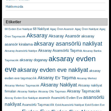
Hakkımızda
Etiketler
68 Nakliyat
68 Evden Eve Nakliyat
Agaç Ören Asansör
Agaç Ören Nakliyat
Agaç
Aksaray
Aksaray Asansör
aksaray
Ören Taşımacılık
aksaray asansörlü nakliyat
asansör kiralama
Aksaray Asansörlü Taşıma
Aksaray Asansörlü Nakliye
Aksaray Banka
aksaray evden
aksaray doganay
Taşımacılık
eve
aksaray evden eve nakliyat
aksaray
Aksaray Ev Taşıma
evden eve taşımacılık
Aksaray Merkez
Aksaray Nakliyat
Aksaray nakliyat
Aksaray Merkez Taşımacılık
Aksaray Taşımacılık
firmaları
Aksaray Nakliye
Aksaray Ofis Taşıması
asansörlü
asansör
Asansörlü Evden Eve
Aksray Evden Eve Nakliyat
nakliyat
Asansörlü Taşımacılık
Eskil Asansörlü Nakliyat
Eskil Evden Eve