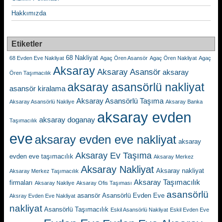
Hakkımızda
Etiketler
68 Nakliyat
68 Evden Eve Nakliyat
Agaç Ören Asansör
Agaç Ören Nakliyat
Agaç
Aksaray
Aksaray Asansör
aksaray
Ören Taşımacılık
aksaray asansörlü nakliyat
asansör kiralama
Aksaray Asansörlü Taşıma
Aksaray Asansörlü Nakliye
Aksaray Banka
aksaray evden
aksaray doganay
Taşımacılık
eve
aksaray evden eve nakliyat
aksaray
Aksaray Ev Taşıma
evden eve taşımacılık
Aksaray Merkez
Aksaray Nakliyat
Aksaray nakliyat
Aksaray Merkez Taşımacılık
Aksaray Taşımacılık
firmaları
Aksaray Nakliye
Aksaray Ofis Taşıması
asansörlü
asansör
Asansörlü Evden Eve
Aksray Evden Eve Nakliyat
nakliyat
Asansörlü Taşımacılık
Eskil Asansörlü Nakliyat
Eskil Evden Eve