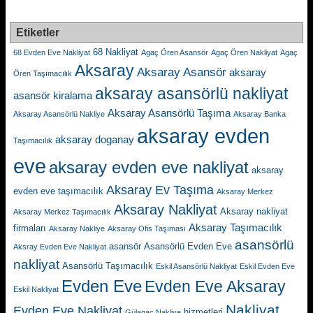
Etiketler
68 Nakliyat
68 Evden Eve Nakliyat
Agaç Ören Asansör
Agaç Ören Nakliyat
Agaç
Aksaray
Aksaray Asansör
aksaray
Ören Taşımacılık
aksaray asansörlü nakliyat
asansör kiralama
Aksaray Asansörlü Taşıma
Aksaray Asansörlü Nakliye
Aksaray Banka
aksaray evden
aksaray doganay
Taşımacılık
eve
aksaray evden eve nakliyat
aksaray
Aksaray Ev Taşıma
evden eve taşımacılık
Aksaray Merkez
Aksaray Nakliyat
Aksaray nakliyat
Aksaray Merkez Taşımacılık
Aksaray Taşımacılık
firmaları
Aksaray Nakliye
Aksaray Ofis Taşıması
asansörlü
asansör
Asansörlü Evden Eve
Aksray Evden Eve Nakliyat
nakliyat
Asansörlü Taşımacılık
Eskil Asansörlü Nakliyat
Eskil Evden Eve
Evden Eve
Evden Eve Aksaray
Eskil Nakliyat
Nakliyat
Evden Eve Nakliyat
hizmetleri
Gülagaç Nakliye