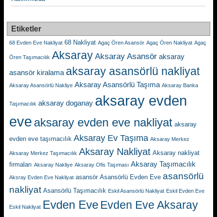
Etiketler
68 Nakliyat
68 Evden Eve Nakliyat
Agaç Ören Asansör
Agaç Ören Nakliyat
Agaç
Aksaray
Aksaray Asansör
aksaray
Ören Taşımacılık
aksaray asansörlü nakliyat
asansör kiralama
Aksaray Asansörlü Taşıma
Aksaray Asansörlü Nakliye
Aksaray Banka
aksaray evden
aksaray doganay
Taşımacılık
eve
aksaray evden eve nakliyat
aksaray
Aksaray Ev Taşıma
evden eve taşımacılık
Aksaray Merkez
Aksaray Nakliyat
Aksaray nakliyat
Aksaray Merkez Taşımacılık
Aksaray Taşımacılık
firmaları
Aksaray Nakliye
Aksaray Ofis Taşıması
asansörlü
asansör
Asansörlü Evden Eve
Aksray Evden Eve Nakliyat
nakliyat
Asansörlü Taşımacılık
Eskil Asansörlü Nakliyat
Eskil Evden Eve
Evden Eve
Evden Eve Aksaray
Eskil Nakliyat