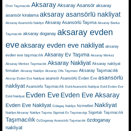
Aksaray
Aksaray Asansör
aksaray
Ören Taşımacılık
aksaray asansörlü nakliyat
asansör kiralama
Aksaray Asansörlü Taşıma
Aksaray Asansörlü Nakliye
Aksaray Banka
aksaray evden
aksaray doganay
Taşımacılık
eve
aksaray evden eve nakliyat
aksaray
Aksaray Ev Taşıma
evden eve taşımacılık
Aksaray Merkez
Aksaray Nakliyat
Aksaray nakliyat
Aksaray Merkez Taşımacılık
Aksaray Taşımacılık
firmaları
Aksaray Nakliye
Aksaray Ofis Taşıması
asansörlü
asansör
Asansörlü Evden Eve
Aksray Evden Eve Nakliyat
nakliyat
Asansörlü Taşımacılık
Eskil Asansörlü Nakliyat
Eskil Evden Eve
Evden Eve
Evden Eve Aksaray
Eskil Nakliyat
Nakliyat
Evden Eve Nakliyat
hizmetleri
Gülagaç Nakliye
Sigortalı Taşımacılık
Nakliye Aksaray
Nakliye Taşıma
Sigortalı Ev Taşımacılıgı
Taşımacılık
özdoganay
ÖzDoganay Asansörlü Taşımacılık
nakliyat