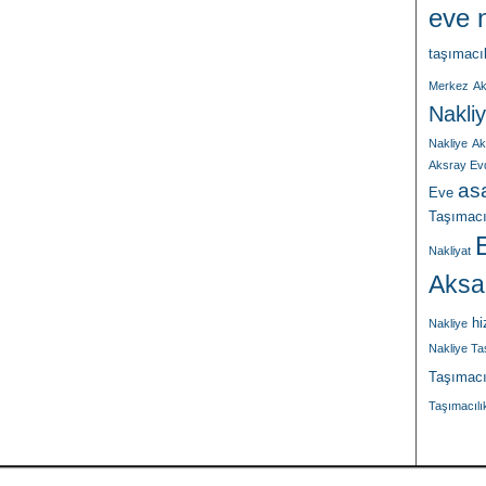
eve n
taşımacı
Merkez
Ak
Nakliy
Nakliye
Ak
Aksray Ev
asa
Eve
Taşımacı
Nakliyat
Aksa
hi
Nakliye
Nakliye T
Taşımacı
Taşımacılı