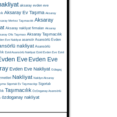
akliyat
aksaray evden eve
Aksaray Ev Taşıma
lık
Aksaray
Aksaray
saray Merkez Taşımacılık
at
Aksaray nakliyat firmaları
Aksaray
Aksaray Taşımacılık
saray Ofis Taşıması
asansör
Asansörlü Evden
den Eve Nakliyat
nsörlü nakliyat
Asansörlü
lık
Eskil Asansörlü Nakliyat
Eskil Evden Eve
Eskil
Evden Eve
Evden Eve
ray
Evden Eve Nakliyat
Gülagaç
Nakliyat
zmetleri
Nakliye Aksaray
Sigortalı
aşıma
Sigortalı Ev Taşımacılıgı
Taşımacılık
lık
ÖzDoganay Asansörlü
özdoganay nakliyat
k