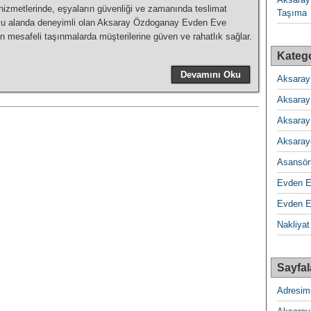
hizmetlerinde, eşyaların güvenliği ve zamanında teslimat
Taşıma
. Bu alanda deneyimli olan Aksaray Özdoganay Evden Eve
n mesafeli taşınmalarda müşterilerine güven ve rahatlık sağlar.
Katego
Devamını Oku
Aksaray
Aksaray
Aksaray
Aksaray
Asansörl
Evden 
Evden E
Nakliyat
Sayfal
Adresim