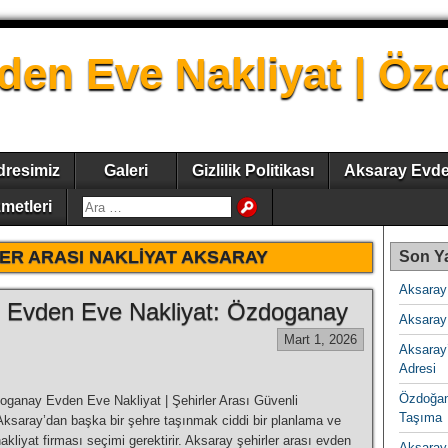
den Eve Nakliyat | Ö
dresimiz
Galeri
Gizlilik Politikası
Aksaray Evde
metleri
ER ARASI NAKLIYAT AKSARAY
Son Ya
Aksaray
ı Evden Eve Nakliyat: Özdoganay
Aksaray 
Mart 1, 2026
Aksaray
Adresi
Özdoğan
ganay Evden Eve Nakliyat | Şehirler Arası Güvenli
Taşıma
Aksaray’dan başka bir şehre taşınmak ciddi bir planlama ve
 nakliyat firması seçimi gerektirir. Aksaray şehirler arası evden
Aksaray