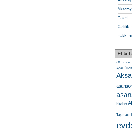
Aksaray
Aksaray
Galeri
Gizlilik 
Hakkımı
Etiketl
68 Evden E
Agaç Ören 
Aksa
asansör
asans
A
Nakliye
Taşımacılı
evd