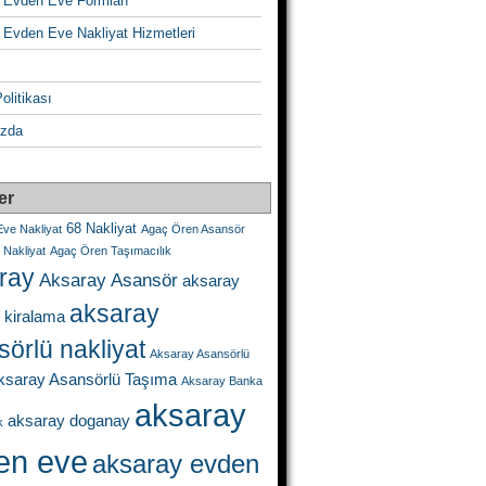
 Evden Eve Formları
 Evden Eve Nakliyat Hizmetleri
Politikası
zda
er
68 Nakliyat
ve Nakliyat
Agaç Ören Asansör
Nakliyat
Agaç Ören Taşımacılık
ray
Aksaray Asansör
aksaray
aksaray
 kiralama
örlü nakliyat
Aksaray Asansörlü
ksaray Asansörlü Taşıma
Aksaray Banka
aksaray
aksaray doganay
k
en eve
aksaray evden