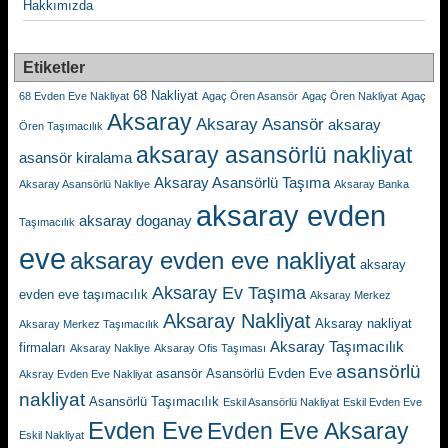
Hakkımızda
Etiketler
68 Nakliyat
68 Evden Eve Nakliyat
Agaç Ören Asansör
Agaç Ören Nakliyat
Agaç
Aksaray
Aksaray Asansör
aksaray
Ören Taşımacılık
aksaray asansörlü nakliyat
asansör kiralama
Aksaray Asansörlü Taşıma
Aksaray Asansörlü Nakliye
Aksaray Banka
aksaray evden
aksaray doganay
Taşımacılık
eve
aksaray evden eve nakliyat
aksaray
Aksaray Ev Taşıma
evden eve taşımacılık
Aksaray Merkez
Aksaray Nakliyat
Aksaray nakliyat
Aksaray Merkez Taşımacılık
Aksaray Taşımacılık
firmaları
Aksaray Nakliye
Aksaray Ofis Taşıması
asansörlü
asansör
Asansörlü Evden Eve
Aksray Evden Eve Nakliyat
nakliyat
Asansörlü Taşımacılık
Eskil Asansörlü Nakliyat
Eskil Evden Eve
Evden Eve
Evden Eve Aksaray
Eskil Nakliyat