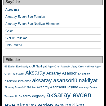
Sayfalar
Adresimiz
Aksaray Evden Eve Formları
Aksaray Evden Eve Nakliyat Hizmetleri
Galeri
Gizlilik Politikası
Hakkımızda
Etiketler
68 Nakliyat
68 Evden Eve Nakliyat
Agaç Ören Asansör
Agaç Ören Nakliyat
Agaç
Aksaray
Aksaray Asansör
aksaray
Ören Taşımacılık
aksaray asansörlü nakliyat
asansör kiralama
Aksaray Asansörlü Taşıma
Aksaray Asansörlü Nakliye
Aksaray Banka
aksaray evden
aksaray doganay
Taşımacılık
eve
aksaray evden eve nakliyat