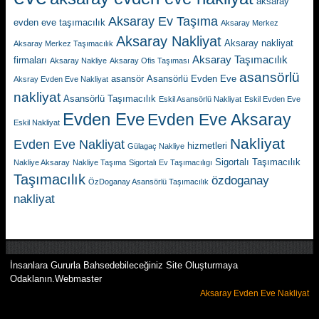
aksaray
Aksaray Ev Taşıma
evden eve taşımacılık
Aksaray Merkez
Aksaray Nakliyat
Aksaray nakliyat
Aksaray Merkez Taşımacılık
Aksaray Taşımacılık
firmaları
Aksaray Nakliye
Aksaray Ofis Taşıması
asansörlü
asansör
Asansörlü Evden Eve
Aksray Evden Eve Nakliyat
nakliyat
Asansörlü Taşımacılık
Eskil Asansörlü Nakliyat
Eskil Evden Eve
Evden Eve
Evden Eve Aksaray
Eskil Nakliyat
Nakliyat
Evden Eve Nakliyat
hizmetleri
Gülagaç Nakliye
Sigortalı Taşımacılık
Nakliye Aksaray
Nakliye Taşıma
Sigortalı Ev Taşımacılıgı
Taşımacılık
özdoganay
ÖzDoganay Asansörlü Taşımacılık
nakliyat
İnsanlara Gururla Bahsedebileceğiniz Site Oluşturmaya
Odaklanın.Webmaster
Aksaray Evden Eve Nakliyat