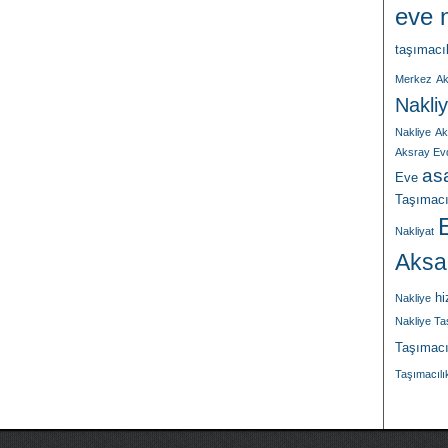
eve n
taşımacı
Merkez
Ak
Nakliy
Nakliye
Ak
Aksray Ev
asa
Eve
Taşımacı
Nakliyat
Aksa
hi
Nakliye
Nakliye T
Taşımacı
Taşımacılı