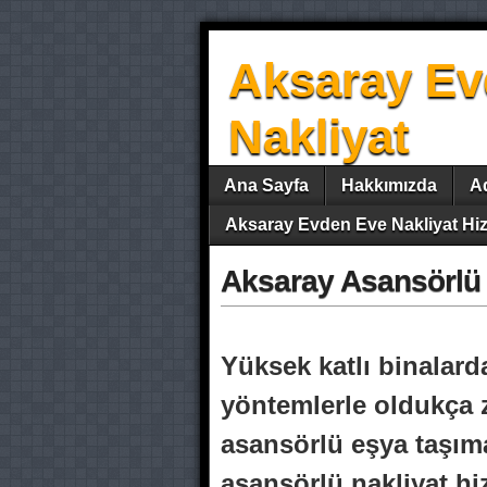
Aksaray Ev
Nakliyat
Ana Sayfa
Hakkımızda
A
Aksaray Evden Eve Nakliyat Hiz
Aksaray Asansörlü
Yüksek katlı binalard
yöntemlerle oldukça z
asansörlü eşya taşıma
asansörlü nakliyat hi