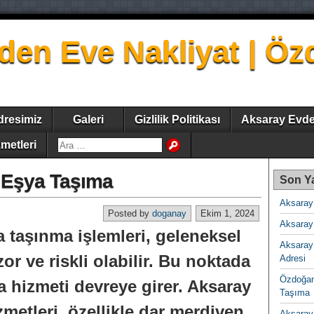
den Eve Nakliyat | Ö
dresimiz
Galeri
Gizlilik Politikası
Aksaray Evde
metleri
 Eşya Taşıma
Son Ya
Aksaray
Posted by
doganay
Ekim 1, 2024
Aksaray 
a taşınma işlemleri, geleneksel
Aksaray
or ve riskli olabilir. Bu noktada
Adresi
Özdoğan
 hizmeti devreye girer. Aksaray
Taşıma
zmetleri, özellikle dar merdiven
Aksaray