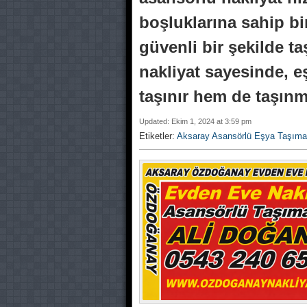
boşluklarına sahip bin
güvenli bir şekilde t
nakliyat sayesinde, 
taşınır hem de taşınm
Updated: Ekim 1, 2024 at 3:59 pm
Etiketler:
Aksaray Asansörlü Eşya Taşıma