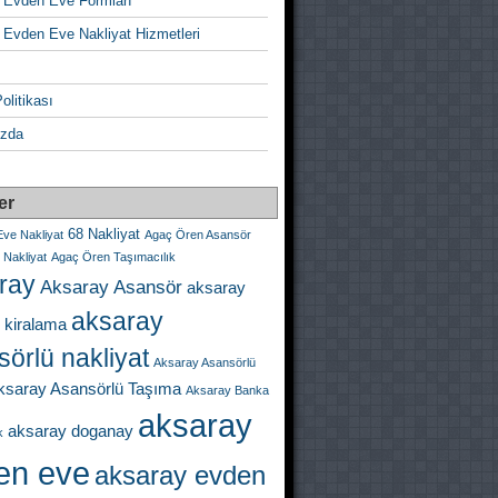
 Evden Eve Formları
 Evden Eve Nakliyat Hizmetleri
Politikası
zda
er
68 Nakliyat
ve Nakliyat
Agaç Ören Asansör
Nakliyat
Agaç Ören Taşımacılık
ray
Aksaray Asansör
aksaray
aksaray
 kiralama
örlü nakliyat
Aksaray Asansörlü
ksaray Asansörlü Taşıma
Aksaray Banka
aksaray
aksaray doganay
k
en eve
aksaray evden