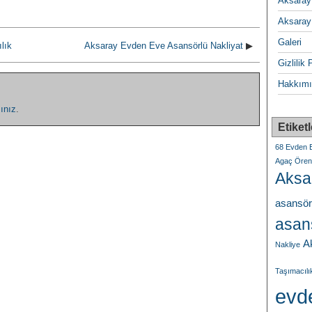
Aksaray
Aksaray
Galeri
lık
Aksaray Evden Eve Asansörlü Nakliyat
▶
Gizlilik 
Hakkımı
ınız
.
Etiketl
68 Evden E
Agaç Ören 
Aksa
asansör
asans
A
Nakliye
Taşımacılı
evd