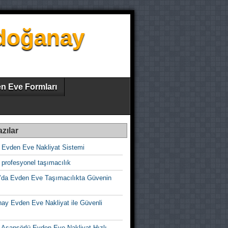
zdoğanay
n Eve Formları
zılar
 Evden Eve Nakliyat Sistemi
profesyonel taşımacılık
’da Evden Eve Taşımacılıkta Güvenin
ay Evden Eve Nakliyat ile Güvenli
 Asansörlü Evden Eve Nakliyat Hızlı