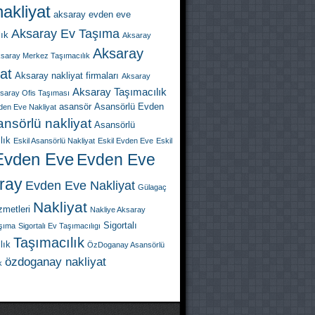
akliyat
aksaray evden eve
Aksaray Ev Taşıma
lık
Aksaray
Aksaray
saray Merkez Taşımacılık
at
Aksaray nakliyat firmaları
Aksaray
Aksaray Taşımacılık
saray Ofis Taşıması
asansör
Asansörlü Evden
den Eve Nakliyat
nsörlü nakliyat
Asansörlü
lık
Eskil Asansörlü Nakliyat
Eskil Evden Eve
Eskil
Evden Eve
Evden Eve
ray
Evden Eve Nakliyat
Gülagaç
Nakliyat
zmetleri
Nakliye Aksaray
Sigortalı
aşıma
Sigortalı Ev Taşımacılıgı
Taşımacılık
lık
ÖzDoganay Asansörlü
özdoganay nakliyat
k