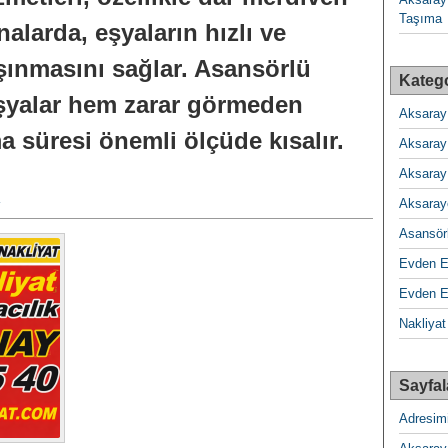
Taşıma
alarda, eşyaların hızlı ve
aşınmasını sağlar. Asansörlü
Katego
eşyalar hem zarar görmeden
Aksaray
a süresi önemli ölçüde kısalır.
Aksaray
Aksaray
Aksaray
Asansörl
Evden 
Evden E
Nakliyat
Sayfal
Adresim