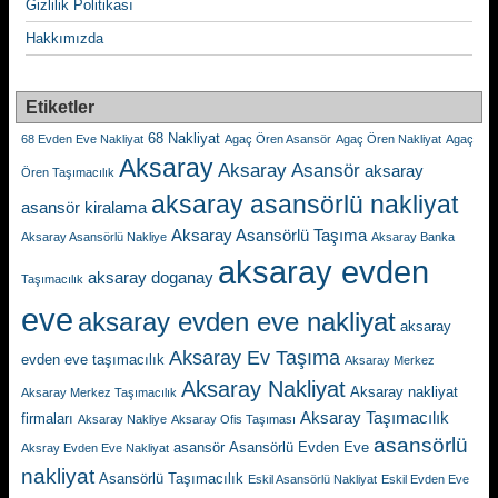
Gizlilik Politikası
Hakkımızda
Etiketler
68 Nakliyat
68 Evden Eve Nakliyat
Agaç Ören Asansör
Agaç Ören Nakliyat
Agaç
Aksaray
Aksaray Asansör
aksaray
Ören Taşımacılık
aksaray asansörlü nakliyat
asansör kiralama
Aksaray Asansörlü Taşıma
Aksaray Asansörlü Nakliye
Aksaray Banka
aksaray evden
aksaray doganay
Taşımacılık
eve
aksaray evden eve nakliyat
aksaray
Aksaray Ev Taşıma
evden eve taşımacılık
Aksaray Merkez
Aksaray Nakliyat
Aksaray nakliyat
Aksaray Merkez Taşımacılık
Aksaray Taşımacılık
firmaları
Aksaray Nakliye
Aksaray Ofis Taşıması
asansörlü
asansör
Asansörlü Evden Eve
Aksray Evden Eve Nakliyat
nakliyat
Asansörlü Taşımacılık
Eskil Asansörlü Nakliyat
Eskil Evden Eve