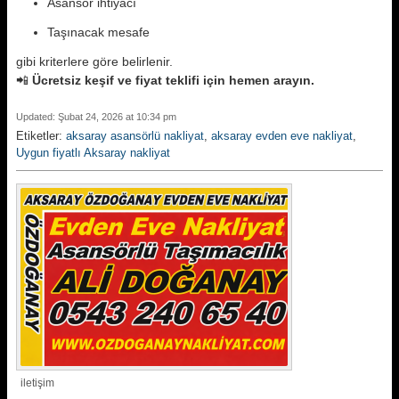
Asansör ihtiyacı
Taşınacak mesafe
gibi kriterlere göre belirlenir.
📲
Ücretsiz keşif ve fiyat teklifi için hemen arayın.
Updated: Şubat 24, 2026 at 10:34 pm
Etiketler:
aksaray asansörlü nakliyat
,
aksaray evden eve nakliyat
,
Uygun fiyatlı Aksaray nakliyat
iletişim