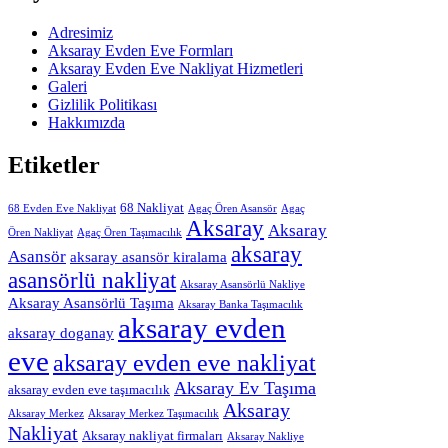
Adresimiz
Aksaray Evden Eve Formları
Aksaray Evden Eve Nakliyat Hizmetleri
Galeri
Gizlilik Politikası
Hakkımızda
Etiketler
68 Nakliyat
68 Evden Eve Nakliyat
Agaç Ören Asansör
Agaç
Aksaray
Aksaray
Ören Nakliyat
Agaç Ören Taşımacılık
aksaray
Asansör
aksaray asansör kiralama
asansörlü nakliyat
Aksaray Asansörlü Nakliye
Aksaray Asansörlü Taşıma
Aksaray Banka Taşımacılık
aksaray evden
aksaray doganay
eve
aksaray evden eve nakliyat
Aksaray Ev Taşıma
aksaray evden eve taşımacılık
Aksaray
Aksaray Merkez
Aksaray Merkez Taşımacılık
Nakliyat
Aksaray nakliyat firmaları
Aksaray Nakliye