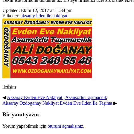
Teklif iste formunu doldurunuz. Listeye firmanızı ücretsiz olarak eklem
Updated: Ekim 12, 2017 at 11:34 pm
Etiketler:
aksaray ilden ile nakliyat
iletişim
◀
Aksaray Evden Eve Nakliyat | Asansörlü Taşımacılık
Aksaray Özdoganay Nakliyat Evden Eve İlden İle Taşıma
▶
Bir yanıt yazın
Yorum yapabilmek için
oturum açmalısınız
.