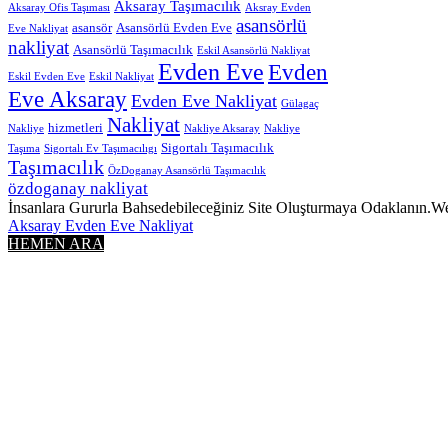
Aksaray Taşımacılık
Aksaray Ofis Taşıması
Aksray Evden
asansörlü
asansör
Asansörlü Evden Eve
Eve Nakliyat
nakliyat
Asansörlü Taşımacılık
Eskil Asansörlü Nakliyat
Evden Eve
Evden
Eskil Evden Eve
Eskil Nakliyat
Eve Aksaray
Evden Eve Nakliyat
Gülagaç
Nakliyat
hizmetleri
Nakliye
Nakliye Aksaray
Nakliye
Sigortalı Taşımacılık
Taşıma
Sigortalı Ev Taşımacılıgı
Taşımacılık
ÖzDoganay Asansörlü Taşımacılık
özdoganay nakliyat
İnsanlara Gururla Bahsedebileceğiniz Site Oluşturmaya Odaklanın.W
Aksaray Evden Eve Nakliyat
HEMEN ARA