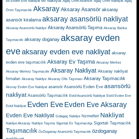
68 Nakliyat
68 Evden Eve Nakliyat
Agaç Ören Asansör
Agaç Ören Nakliyat
Agaç
Aksaray
Aksaray Asansör
aksaray
Ören Taşımacılık
aksaray asansörlü nakliyat
asansör kiralama
Aksaray Asansörlü Taşıma
Aksaray Asansörlü Nakliye
Aksaray Banka
aksaray evden
aksaray doganay
Taşımacılık
eve
aksaray evden eve nakliyat
aksaray
Aksaray Ev Taşıma
evden eve taşımacılık
Aksaray Merkez
Aksaray Nakliyat
Aksaray nakliyat
Aksaray Merkez Taşımacılık
Aksaray Taşımacılık
firmaları
Aksaray Nakliye
Aksaray Ofis Taşıması
asansörlü
asansör
Asansörlü Evden Eve
Aksray Evden Eve Nakliyat
nakliyat
Asansörlü Taşımacılık
Eskil Asansörlü Nakliyat
Eskil Evden Eve
Evden Eve
Evden Eve Aksaray
Eskil Nakliyat
Nakliyat
Evden Eve Nakliyat
hizmetleri
Gülagaç Nakliye
Sigortalı Taşımacılık
Nakliye Aksaray
Nakliye Taşıma
Sigortalı Ev Taşımacılıgı
Taşımacılık
özdoganay
ÖzDoganay Asansörlü Taşımacılık