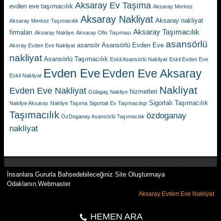
Aksaray Ev Taşıma
evden eve taşımacılık
Aksaray Merkez
Aksaray Nakliyat
Aksaray nakliyat
Aksaray Merkez Taşımacılık
Aksaray Taşımacılık
firmaları
Aksaray Nakliye
Aksaray Ofis Taşıması
asansörlü
asansör
Asansörlü Evden Eve
Aksray Evden Eve Nakliyat
nakliyat
Asansörlü Taşımacılık
Eskil Asansörlü Nakliyat
Eskil Evden Eve
Evden Eve
Evden Eve Aksaray
Eskil Nakliyat
Nakliyat
Evden Eve Nakliyat
hizmetleri
Gülagaç Nakliye
Sigortalı Taşımacılık
Nakliye Aksaray
Nakliye Taşıma
Sigortalı Ev Taşımacılıgı
Taşımacılık
özdoganay
ÖzDoganay Asansörlü Taşımacılık
nakliyat
İnsanlara Gururla Bahsedebileceğiniz Site Oluşturmaya
Odaklanın.Webmaster
Aksaray Evden Eve Nakliyat
HEMEN ARA