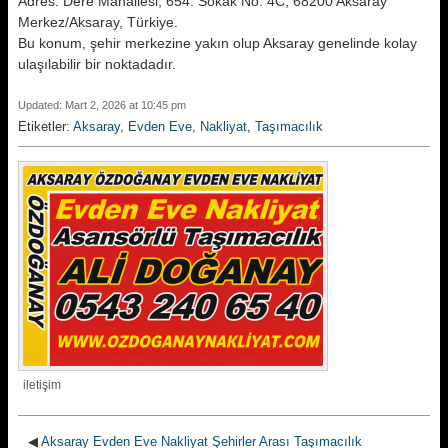
Adres: Dere Mahallesi, 654. Sokak No: 4C, 68200 Aksaray
Merkez/Aksaray, Türkiye.
Bu konum, şehir merkezine yakın olup Aksaray genelinde kolay
ulaşılabilir bir noktadadır.
Updated: Mart 2, 2026 at 10:45 pm
Etiketler:
Aksaray
,
Evden Eve
,
Nakliyat
,
Taşımacılık
iletişim
◀
Aksaray Evden Eve Nakliyat Şehirler Arası Taşımacılık