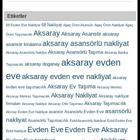
Etiketler
68 Nakliyat
68 Evden Eve Nakliyat
Agaç Ören Asansör
Agaç Ören Nakliyat
Agaç
Aksaray
Aksaray Asansör
aksaray
Ören Taşımacılık
aksaray asansörlü nakliyat
asansör kiralama
Aksaray Asansörlü Taşıma
Aksaray Asansörlü Nakliye
Aksaray Banka
aksaray evden
aksaray doganay
Taşımacılık
eve
aksaray evden eve nakliyat
aksaray
Aksaray Ev Taşıma
evden eve taşımacılık
Aksaray Merkez
Aksaray Nakliyat
Aksaray nakliyat
Aksaray Merkez Taşımacılık
Aksaray Taşımacılık
firmaları
Aksaray Nakliye
Aksaray Ofis Taşıması
asansörlü
asansör
Asansörlü Evden Eve
Aksray Evden Eve Nakliyat
nakliyat
Asansörlü Taşımacılık
Eskil Asansörlü Nakliyat
Eskil Evden Eve
Evden Eve
Evden Eve Aksaray
Eskil Nakliyat