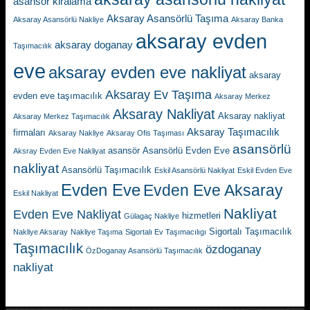
asansör kiralama
Aksaray Asansörlü Taşıma
Aksaray Asansörlü Nakliye
Aksaray Banka
aksaray evden
aksaray doganay
Taşımacılık
eve
aksaray evden eve nakliyat
aksaray
Aksaray Ev Taşıma
evden eve taşımacılık
Aksaray Merkez
Aksaray Nakliyat
Aksaray nakliyat
Aksaray Merkez Taşımacılık
Aksaray Taşımacılık
firmaları
Aksaray Nakliye
Aksaray Ofis Taşıması
asansörlü
asansör
Asansörlü Evden Eve
Aksray Evden Eve Nakliyat
nakliyat
Asansörlü Taşımacılık
Eskil Asansörlü Nakliyat
Eskil Evden Eve
Evden Eve
Evden Eve Aksaray
Eskil Nakliyat
Nakliyat
Evden Eve Nakliyat
hizmetleri
Gülagaç Nakliye
Sigortalı Taşımacılık
Nakliye Aksaray
Nakliye Taşıma
Sigortalı Ev Taşımacılıgı
Taşımacılık
özdoganay
ÖzDoganay Asansörlü Taşımacılık
nakliyat